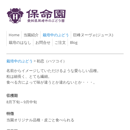
Home
当園紹介
栽培中のぶどう
巨峰ヌーヴォ(ジュース)
栽培のはなし
お問合せ
ご注文
Blog
栽培中のぶどう
> 初恋（ハツコイ）
名前からイメージしていただけるような愛らしい品種。
粒は細長く、とても繊細。
食べる方によって味が違うとか違わないとか・・・。
収穫期
8月下旬～9月中旬
特徴
当園オリジナル品種・皮ごと食べられる